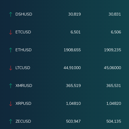
DSHUSD
30,819
30,831
ETCUSD
6,501
6,506
ETHUSD
1908,655
1909,235
LTCUSD
44,91000
45,06000
XMRUSD
365,519
365,531
XRPUSD
1,04810
1,04820
ZECUSD
503,947
504,135