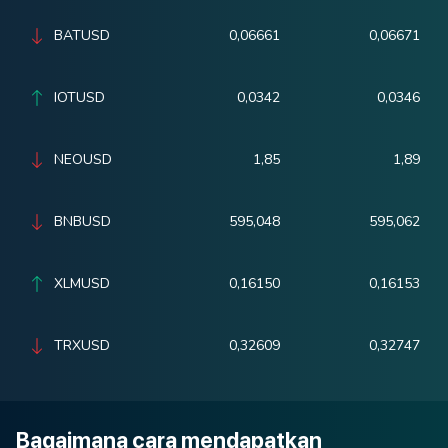
BATUSD
0,06661
0,06671
IOTUSD
0,0342
0,0346
NEOUSD
1,85
1,89
BNBUSD
595,048
595,062
XLMUSD
0,16150
0,16153
TRXUSD
0,32609
0,32747
Bagaimana cara mendapatkan