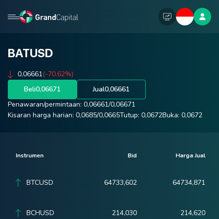
BATUSD
0,06661
(-70.62%)
Beli
0,06671
Jual
0,06661
Penawaran/permintaan:
0,06661
/
0,06671
Kisaran harga harian:
0,0685
/
0,0665
Tutup:
0,0672
Buka:
0,0672
Instrumen
Bid
Harga Jual
BTCUSD
64733,602
64734,871
BCHUSD
214,030
214,620