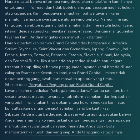
Harap dicatat bahwa informasi yang disediakan di platform kami hanya
untuk tujuan informasi dan tidak boleh dianggap sebagai nasihat hukum
atau keuangan. Kami berupaya memastikan bahwa layanan kami
mematuhi semua persyaratan peraturan yang berlaku. Namun, menjadi
tanggung jawab pengguna untuk memahami dan mematuhi hukum yang
relevan dengan yurisdiksi mereka masing-masing. Dengan menggunakan
layanan kami, Anda mengakui dan menyetujui ketentuan ini.
Harap diperhatikan bahwa Grand Capital tidak beroperasi di Amerika
Serikat, Seychelles, Saint Vincent dan Grenadines, Jepang, Spanyol, Italia,
Prancis, Jerman, Portugal, Denmark, Estonia, Slovenia, Yunani, Malaysia,
dan Federasi Rusia. Jika Anda adalah penduduk salah satu negara
tersebut, harap diingat bahwa penggunaan layanan kami berada di luar
cakupan Syarat dan Ketentuan kami, dan Grand Capital Limited tidak
dapat bertanggung jawab atas masalah apa pun yang timbul.
Silakan baca
Pernyataan Pengungkapan Risiko Grand Capital
.
Layanan kami disediakan "sebagaimana adanya", tanpa jaminan, baik
secara tersurat maupun tersirat. Untuk informasi hukum dan kepatuhan
yang lebih rinci, silakan lihat dokumentasi hukum lengkap kami atau
konsultasikan dengan penasihat hukum yang berkualifikasi.
Sebelum Anda mulai berdagang di pasar valuta asing, pastikan bahwa
Anda memahami risiko yang terkait dengan perdagangan leverage dan
memiliki tingkat pengetahuan yang memadai. Anda tidak boleh
mempertaruhkan lebih dari yang siap Anda tanggung kerugiannya.